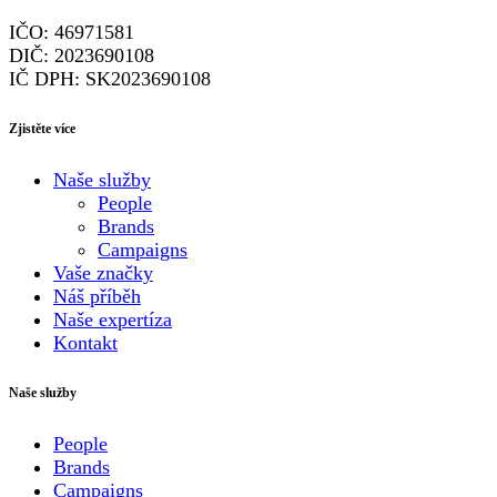
IČO: 46971581
DIČ: 2023690108
IČ DPH: SK2023690108
Zjistěte více
Naše služby
People
Brands
Campaigns
Vaše značky
Náš příběh
Naše expertíza
Kontakt
Naše služby
People
Brands
Campaigns